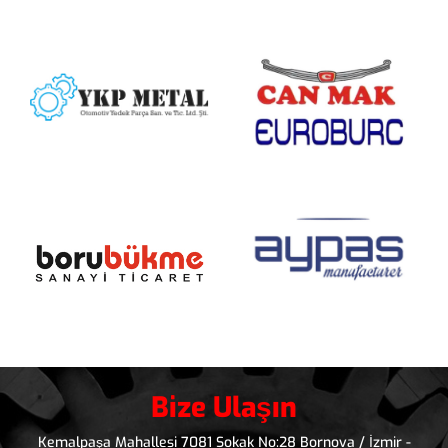
Bize Ulaşın
Kemalpaşa Mahallesi 7081 Sokak No:28 Bornova / İzmir -